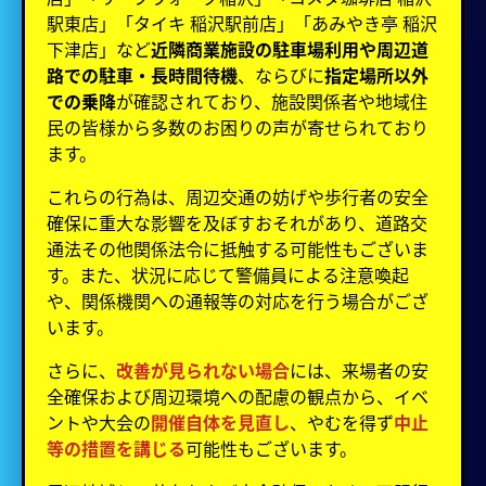
駅東店」「タイキ 稲沢駅前店」「あみやき亭 稲沢
下津店」など
近隣商業施設の駐車場利用や周辺道
路での駐車・長時間待機
、ならびに
指定場所以外
での乗降
が確認されており、施設関係者や地域住
民の皆様から多数のお困りの声が寄せられており
ます。
これらの行為は、周辺交通の妨げや歩行者の安全
確保に重大な影響を及ぼすおそれがあり、道路交
通法その他関係法令に抵触する可能性もございま
す。また、状況に応じて警備員による注意喚起
や、関係機関への通報等の対応を行う場合がござ
います。
さらに、
改善が見られない場合
には、来場者の安
全確保および周辺環境への配慮の観点から、イベ
ントや大会の
開催自体を見直し
、やむを得ず
中止
等の措置を講じる
可能性もございます。