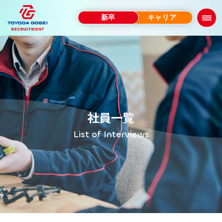
新卒
キャリア
TOP
About
早わかり！豊田合成
社員一覧
TG Spiritについて
List of Interviews
高分子って、何？
拠点と暮らし紹介
豊田合成のこれから
Business & Job