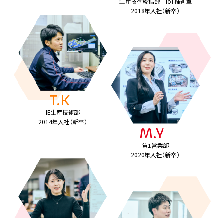
生産技術統括部 IoT推進室
2018年入社（新卒）
機電系社員座談会
Environment
教育・キャリア
働きやすさのために
T.K
IE生産技術部
サステナビリティ
2014年入社（新卒）
M.Y
募集要項
第1営業部
2020年入社（新卒）