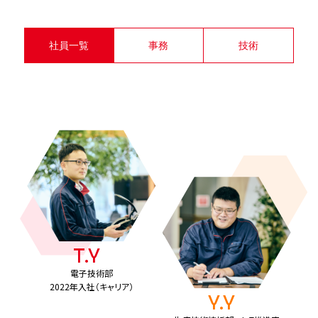
事業紹介
社員一覧
事務
技術
職種紹介
私たちの技術力
TG Person
社員一覧
Column
コラム一覧
T.Y
電子技術部
Special Contents
2022年入社（キャリア）
Y.Y
若手社員座談会