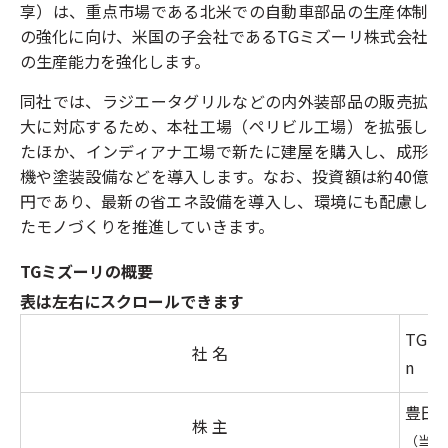
享）は、重点市場である北米での自動車部品の生産体制
の強化に向け、米国の子会社であるTGミズーリ株式会社
の生産能力を強化します。
同社では、ラジエータグリルなどの内外装部品の販売拡
大に対応するため、本社工場（ペリビル工場）を拡張し
たほか、インディアナ工場で新たに建屋を購入し、成形
機や塗装設備などを導入します。なお、投資額は約40億
円であり、最新の省エネ設備を導入し、環境にも配慮し
たモノづくりを推進していきます。
TGミズーリの概要
表は左右にスクロールできます
TG Mi
社 名
n
豊田合
株 主
（当社