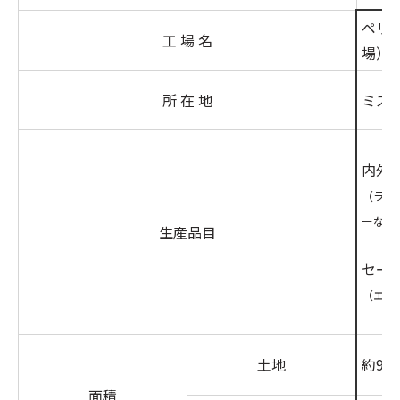
ペリ
工 場 名
場）
所 在 地
ミズ
内外
（ラジ
ーなど
生産品目
セー
（エア
土地
約995
面積