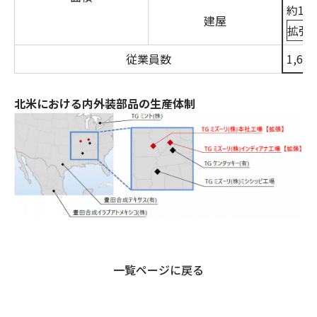
約118
建屋
拡張
従業員数
1,63
北米における内外装部品の生産体制
一覧ページに戻る