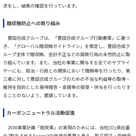
求をし、結果の確認を行っています。
贈収賄防止への取り組み
豊田合成グループは、「豊田合成グループ行動憲章」に基づ
き、「グローバル贈収賄ガイドライン」を策定し、豊田合成グ
ループ全体で贈収賄、会計不正などの腐敗行為の未然防止に取
り組んでいます。また、当社の事業に関与する全てのサプライ
ヤーにも、政治・行政との関係において贈賄等を行ったり、第
三者に対して豊田合成グループのための不当な利益等の取得・
維持を目的とした接待贈答・金銭等の授受・供与を行ったりす
ることのないよう、要請しています。
カーボンニュートラル活動促進
2030事業計画「脱炭素」の実現のためには、当社CO
排出量
2
の7割を占めるScope3の低減が重要と考え、製品部品・設備金