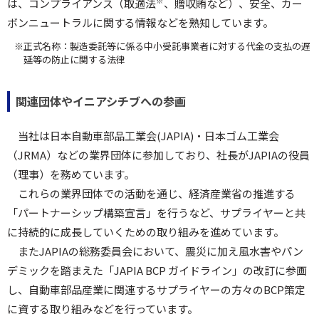
※
は、コンプライアンス（取適法
、贈収賄など）、安全、カー
ボンニュートラルに関する情報などを熟知しています。
※正式名称：製造委託等に係る中小受託事業者に対する代金の支払の遅
延等の防止に関する法律
関連団体やイニアシチブへの参画
当社は日本自動車部品工業会(JAPIA)・日本ゴム工業会
（JRMA）などの業界団体に参加しており、社長がJAPIAの役員
（理事）を務めています。
これらの業界団体での活動を通じ、経済産業省の推進する
「パートナーシップ構築宣言」を行うなど、サプライヤーと共
に持続的に成長していくための取り組みを進めています。
またJAPIAの総務委員会において、震災に加え風水害やパン
デミックを踏まえた「JAPIA BCP ガイドライン」の改訂に参画
し、自動車部品産業に関連するサプライヤーの方々のBCP策定
に資する取り組みなどを行っています。