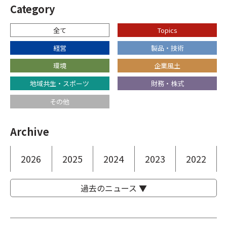
Category
全て
Topics
経営
製品・技術
環境
企業風土
地域共生・スポーツ
財務・株式
その他
Archive
2026
2025
2024
2023
2022
過去のニュース ▼