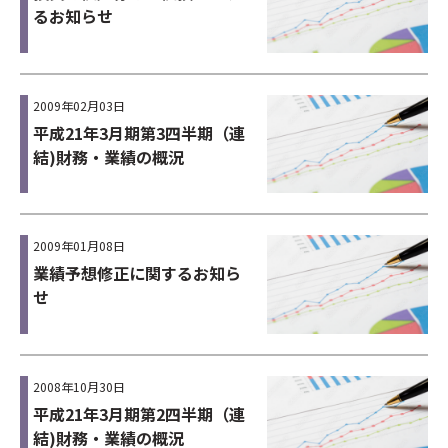
るお知らせ
2009年02月03日
平成21年3月期第3四半期（連
結)財務・業績の概況
2009年01月08日
業績予想修正に関するお知ら
せ
2008年10月30日
平成21年3月期第2四半期（連
結)財務・業績の概況