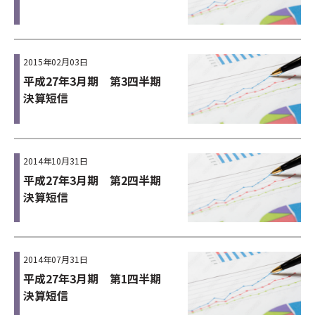
2015年02月03日
平成27年3月期 第3四半期
決算短信
2014年10月31日
平成27年3月期 第2四半期
決算短信
2014年07月31日
平成27年3月期 第1四半期
決算短信