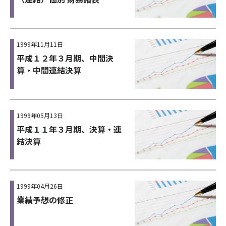
1999年11月11日
平成１２年３月期、中間決
算・中間連結決算
1999年05月13日
平成１１年３月期、決算・連
結決算
1999年04月26日
業績予想の修正