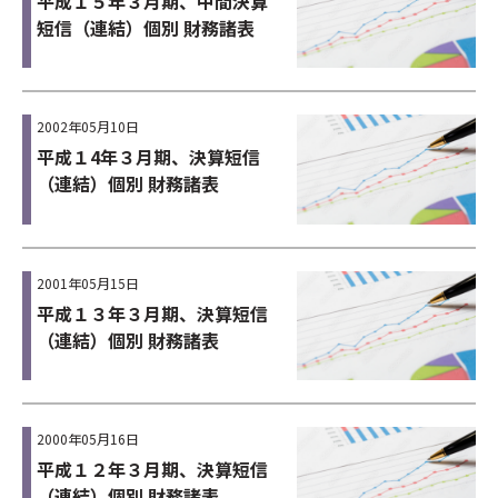
平成１５年３月期、中間決算
短信（連結）個別 財務諸表
2002年05月10日
平成１4年３月期、決算短信
（連結）個別 財務諸表
2001年05月15日
平成１３年３月期、決算短信
（連結）個別 財務諸表
2000年05月16日
平成１２年３月期、決算短信
（連結）個別 財務諸表