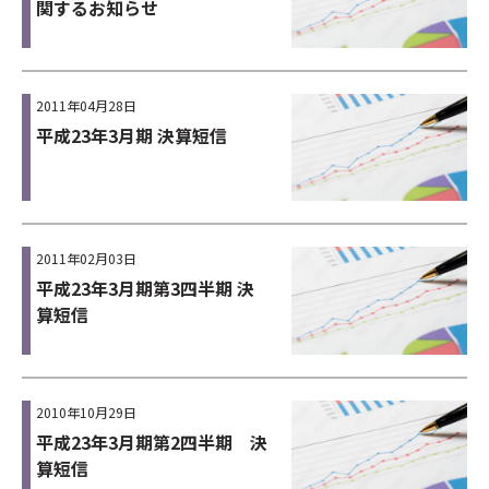
関するお知らせ
2011年04月28日
平成23年3月期 決算短信
2011年02月03日
平成23年3月期第3四半期 決
算短信
2010年10月29日
平成23年3月期第2四半期 決
算短信