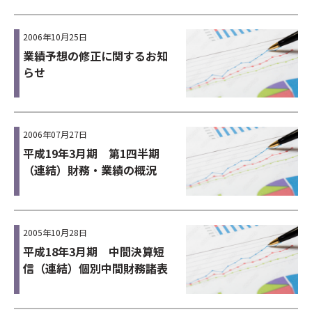
2006年10月25日
業績予想の修正に関するお知
らせ
2006年07月27日
平成19年3月期 第1四半期
（連結）財務・業績の概況
2005年10月28日
平成18年3月期 中間決算短
信（連結）個別中間財務諸表