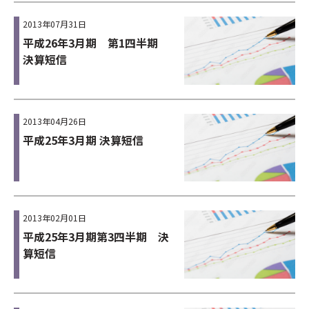
2013年07月31日
平成26年3月期 第1四半期
決算短信
2013年04月26日
平成25年3月期 決算短信
2013年02月01日
平成25年3月期第3四半期 決
算短信