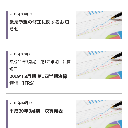
2018年09月19日
業績予想の修正に関するお知
らせ
2018年07月31日
平成31年3月期 第1四半期 決算
短信
2019年3月期 第1四半期決算
短信〔IFRS〕
2018年04月27日
平成30年3月期 決算発表