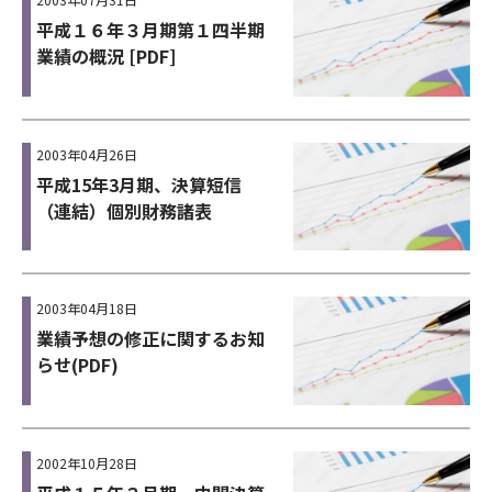
平成１６年３月期第１四半期
業績の概況 [PDF]
2003年04月26日
平成15年3月期、決算短信
（連結）個別財務諸表
2003年04月18日
業績予想の修正に関するお知
らせ(PDF)
2002年10月28日