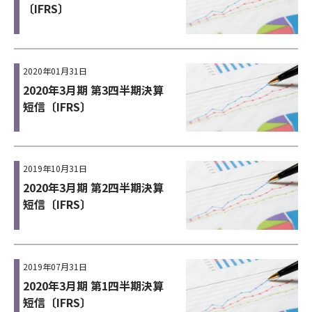
〔IFRS〕
2020年01月31日
2020年3月期 第3四半期決算
短信〔IFRS〕
2019年10月31日
2020年3月期 第2四半期決算
短信〔IFRS〕
2019年07月31日
2020年3月期 第1四半期決算
短信〔IFRS〕