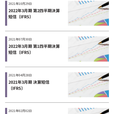
2021年10月29日
2022年3月期 第2四半期決算
短信〔IFRS〕
2021年07月30日
2022年3月期 第1四半期決算
短信〔IFRS〕
2021年04月28日
2021年3月期 決算短信
〔IFRS〕
2021年02月02日