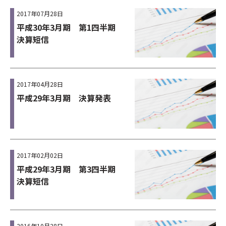
2017年07月28日
平成30年3月期 第1四半期
決算短信
2017年04月28日
平成29年3月期 決算発表
2017年02月02日
平成29年3月期 第3四半期
決算短信
2016年10月28日