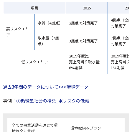
項目
2025
203
4拠点（全
水質（4拠点）
2拠点で対策完了
対策完了
高リスクエリ
ア
取水量（7拠
7拠点（全
3拠点で対策完了
点）
対策完了
2019年度比
2019年度比
低リスクエリア
売上高当り取水量
売上高当り
6%削減
1%削減
過去3年間のデータについて>>>環境データ
事例：
⑦循環型社会の構築_水リスクの低減
全ての事業活動を通じて環
環境取組みプラン
境保全に貢献