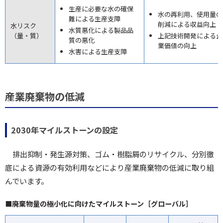
生産に必要な水の確保
水の再利用、使用量の
難による生産支障
削減による収益向上
水リスク
水質悪化による製品品
（量・質）
上記技術開発による企
質の悪化
業価値の向上
水害による生産支障
産業廃棄物の低減
2030年マイルストーンの設定
排出抑制・発生源対策、ゴム・樹脂屑のリサイクル、分別徹
底による資源の有効利用などにより産業廃棄物の低減に取り組
んでいます。
■廃棄物量の極小化に向けたマイルストーン［グローバル］