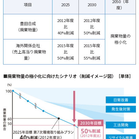
2050（年
項目
2025
2030
度）
2012年度
2012年度
豊田合成
比
比
（廃棄物量）
40%削減
50%削減
廃棄物量の
極小化
海外関係会社
2015年度
2015年度
（売上高当り廃棄物
比
比
量）
50%削減
55%削減
■廃棄物量の極小化に向けたシナリオ（削減イメージ図）［単体］