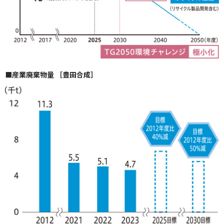
■産業廃棄物量 ［豊田合成］