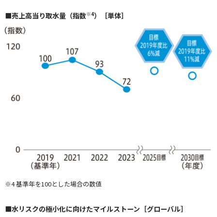
※4
■売上高当り取水量（指数
）［単体］
※4 基準年を100とした場合の数値
■水リスクの極小化に向けたマイルストーン［グローバル］