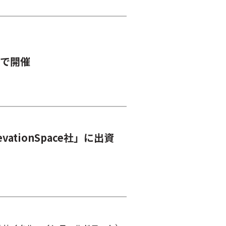
ヤで開催
tionSpace社」に出資