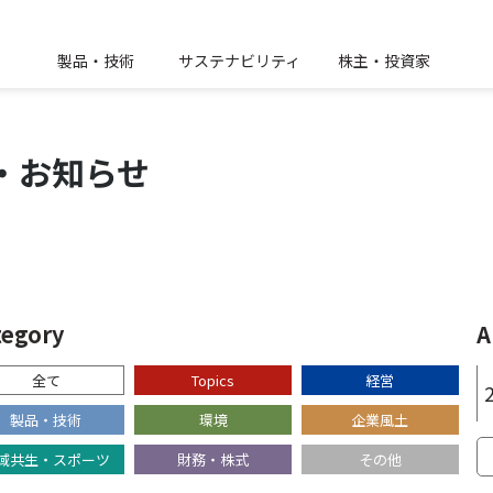
製品・技術
サステナビリティ
株主・投資家
・
お知らせ
tegory
A
全て
Topics
経営
製品・技術
環境
企業風土
域共生・スポーツ
財務・株式
その他