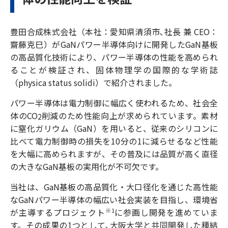
豊田合成株式会社（本社：愛知県清須市､社長 兼 CEO：
齋藤克巳）がGaNパワー半導体向けに開発したGaN基板
の高品質化技術により、パワー半導体の性能を高められ
ることが検証され、固体物理学の国際的な学術誌
（physica status solidi）で紹介されました。
パワー半導体は電力制御に幅広く使われるため、社会全
体のCO
削減のため性能向上が求められています。素材
2
に窒化ガリウム（GaN）を用いると、従来のシリコンに
比べて電力制御時の損失を10分の1に減らせるなど性能
を大幅に高められますが、その普及には品質が高く直径
の大きなGaN基板の実用化が不可欠です。
当社は、GaN基板の高品質化・大口径化を通じた高性能
なGaNパワー半導体の幅広い社会実装を目指し、環境省
が主導するプロジェクト
に参画し開発を進めていま
※1
す。その成果の1つとして､大阪大学と共同開発した種結