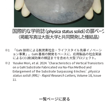
※1 「GaN 技術による脱炭素社会・ライフスタイル先導イノベーシ
ョン事業」。GaN 基板の開発をベースに、応用製品の社会実装
によるCO2削減効果の検証までを含めた大型プロジェクト。
※2 Yusuke Mori, et al. 2024. ‘Characteristics of Vertical Transistors
on a GaN Substrate Fabricated via Na-Flux Method and
Enlargement of the Substrate Surpassing 6 Inches’.
physica
status solidi (RRL) - Rapid Research Letters
, Volume 18, Issue
11.
一覧ページに戻る