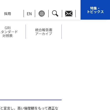
特集・
トピックス
EN
採用
GRI
統合報告書
スタンダード
アーカイブ
対照表
ネジメント
第三者検証
サプライヤーとの関わり
ステークホルダーとの関わり
サプライチェーンマネジメント
イアンス
外部評価
サプライヤーとの取り組み
活動
社内の取り組み
考え方
地域社会との関わり
取り組み
工場の森づくり
と宣言し、高い倫理観をもって適正な