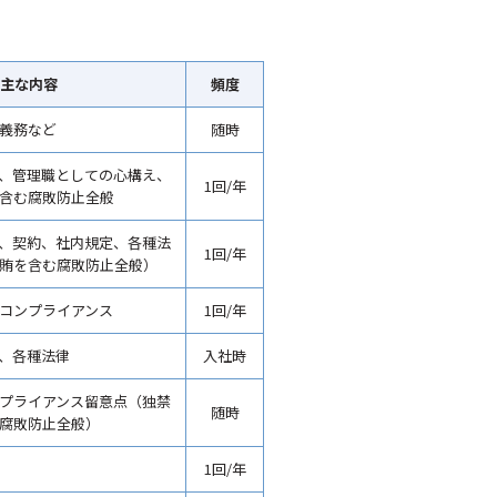
主な内容
頻度
義務など
随時
、管理職としての心構え、
1回/年
含む腐敗防止全般
、契約、社内規定、各種法
1回/年
賄を含む腐敗防止全般）
コンプライアンス
1回/年
、各種法律
入社時
プライアンス留意点（独禁
随時
腐敗防止全般）
1回/年