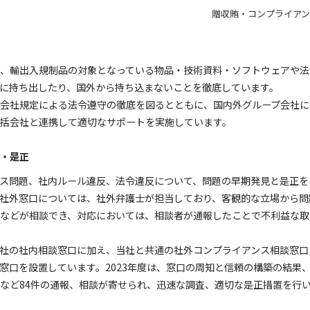
贈収賄・コンプライア
、輸出入規制品の対象となっている物品・技術資料・ソフトウェアや法
に持ち出したり、国外から持ち込まないことを徹底しています。
会社規定による法令遵守の徹底を図るとともに、国内外グループ会社に
括会社と連携して適切なサポートを実施しています。
・是正
ス問題、社内ルール違反、法令違反について、問題の早期発見と是正を
社外窓口については、社外弁護士が担当しており、客観的な立場から問
などが相談でき、対応においては、相談者が通報したことで不利益な取
社の社内相談窓口に加え、当社と共通の社外コンプライアンス相談窓口
窓口を設置しています。2023年度は、窓口の周知と信頼の構築の結果
など84件の通報、相談が寄せられ、迅速な調査、適切な是正措置を行