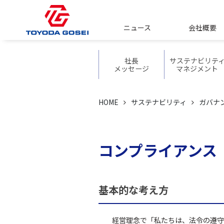
ニュース
会社概要
社長
サステナビリテ
メッセージ
マネジメント
サステナビリティ
環境(E)
社会(S)
ガバナンス(G)
全ての事業活
従業員との関
コ
HOME
サステナビリティ
ガバナン
人と組織の活
環境保全と自
マネジメント
人権の尊重
脱炭素社会の
人材育成の促
コンプライアンス
循環型社会の
豊田合成のダ
&インクルー
TCFD/TNFD
基本的な考え方
経営理念で「私たちは、法令の遵守