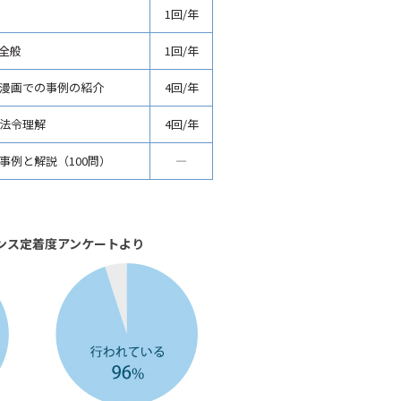
1回/年
全般
1回/年
漫画での事例の紹介
4回/年
法令理解
4回/年
事例と解説（100問）
―
アンス定着度アンケートより