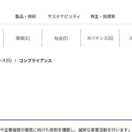
製品・技術
サステナビリティ
株主・投資家
ィ
環境(E)
社会(S)
ガバナンス(G)
動を通じて環境保全に貢献
わり
ーポレート・ガバナンス
マネジメントシステム
価値創造プロセス
環境マネジメント
お客様との関わり
マテリアリティ
リスクマ
ス(G)
コンプライアンス
性化
基本的な考え方
働きやすい風土づくり
役員報酬等について
品質保証
コンプラ
然共生社会の構築
第7次環境取り組みプラン
コーポレート・ガバナンス体制
安全衛生
役員
営業活動
知的財産
構築
環境データ
進
内部統制システム
健康経営
基本的な
株主との関わり
構築
取り組み事例
イバーシティ
推進体制
ジョン
外部団体との協業
具体的な
SBT認定
や企業倫理の徹底に向けた体制を構築し、誠実な事業活動を行います」