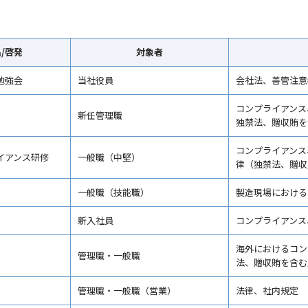
/啓発
対象者
勉強会
当社役員
会社法、善管注意
コンプライアンス
新任管理職
独禁法、贈収賄を
コンプライアンス
イアンス研修
一般職（中堅）
律（独禁法、贈収
一般職（技能職）
製造現場における
新入社員
コンプライアンス
海外におけるコン
管理職・一般職
法、贈収賄を含む
管理職・一般職（営業）
法律、社内規定