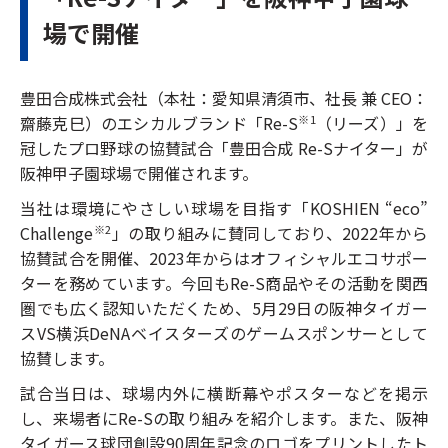
場で開催
豊田合成株式会社（本社：愛知県清須市、社長 兼 CEO：
齋藤克巳）のエシカルブランド「Re-S
（リーズ）」を
※1
冠したプロ野球の協賛試合「豊田合成 Re-Sナイター」が
阪神甲子園球場で開催されます。
当社は環境にやさしい球場を目指す「KOSHIEN “eco”
Challenge
」の取り組みに賛同しており、2022年から
※2
協賛試合を開催、2023年からはオフィシャルエコサポー
ターを務めています。今回もRe-S商品やその活動を関西
圏でも広く認知いただくため、5月29日の阪神タイガー
スVS横浜DeNAベイスターズのゲームスポンサーとして
協賛します。
試合当日は、球場内外に横断幕やポスターなどを掲示
し、来場者にRe-Sの取り組みを紹介します。また、阪神
タイガース球団創設90周年記念のロゴをプリントしたト