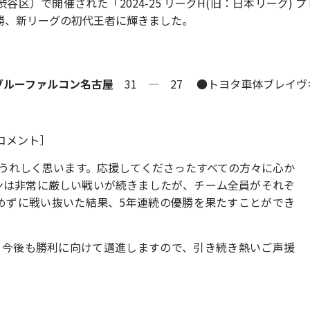
谷区）で開催された「2024-25 リーグH(旧：日本リーグ)
プ
勝、新リーグの初代王者に輝きました。
ブルーファルコン名古屋
31 ― 27 ●トヨタ車体ブレイヴ
コメント］
変うれしく思います。応援してくださったすべての方々に心か
ンは非常に厳しい戦いが続きましたが、チーム全員がそれぞ
めずに戦い抜いた結果、5年連続の優勝を果たすことができ
、今後も勝利に向けて邁進しますので、引き続き熱いご声援