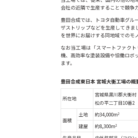
会社の近隣で生産することで競争
豊田合成では、トヨタ自動車グル
ザストリップなどを生産してきま
を世界にお届けする同地域でのモ
なお当工場は「スマートファクト
機、高効率な塗装設備や協働ロボッ
ます。
豊田合成東日本 宮城大衡工場の概
宮城県黒川郡大衡村
所在地
松の平二丁目10番2
土地
約34,000m
2
面積
建屋
約8,300m
2
生産品目
内外装部品（フロン