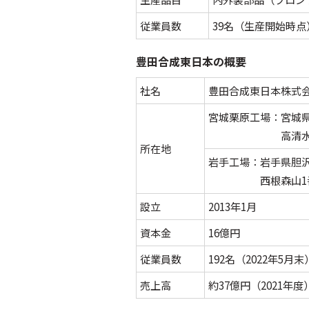
従業員数
39名（生産開始時点
豊田合成東日本の概要
社名
豊田合成東日本株式
宮城栗原工場：宮城
高清水大沢
所在地
岩手工場：岩手県胆
西根森山1番
設立
2013年1月
資本金
16億円
従業員数
192名（2022年5月末
売上高
約37億円（2021年度