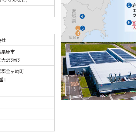
）
会社
県栗原市
3番3
沢郡金ヶ崎町
1
）
）