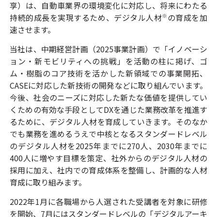
享）は、自動車業界の環境変化に対応し、将来にわたる
持続的成長を実現するため、デジタル人材
の育成を加
※
速させます。
当社は、中期経営計画（2025事業計画）で「イノベーシ
ョン・新モビリティへの挑戦」を活動の柱に掲げ、ゴ
ム・樹脂のコア技術を活かした新領域での事業開拓、
CASEに対応した新技術の開発などに取り組んでいます。
今後、社会のニーズに対応した新たな価値を提供してい
くための有効な手段としてDXを通じた業務改革を推進す
るために、デジタル人材を育成していきます。そのなか
でも業務を進めるうえで中核となるスタンダードレベル
のデジタル人材を2025年までに270人、2030年までに
400人に増やす目標を策定、社外からのデジタル人材の
採用に加え、社内での育成体系を整備し、計画的な人材
育成に取り組みます。
2022年1月に各職場から人選された受講者を対象に研修
を開始、7月にはスタンダードレベルの「デジタルアーキ