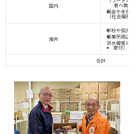
（フードバ
者へ無償
国内
募金や未使
（社会福祉
学校や孤児
事業所周辺
海外
洪水被害の
寄付）等
合計