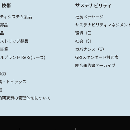
・技術
サステナビリティ
ティシステム製品
社長メッセージ
装部品
サステナビリティマネジメン
部品
環境（E）
ザストリップ製品
社会（S）
値事業
ガバナンス（G）
ルブランド Re-S(リーズ)
GRIスタンダード対照表
統合報告書アーカイブ
術力
集・トピックス
報
的研究費の管理体制について