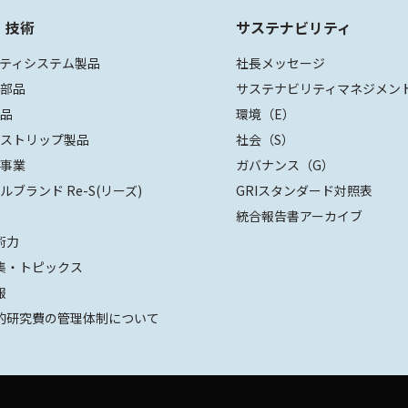
・技術
サステナビリティ
ティシステム製品
社長メッセージ
装部品
サステナビリティマネジメン
部品
環境（E）
ザストリップ製品
社会（S）
値事業
ガバナンス（G）
ルブランド Re-S(リーズ)
GRIスタンダード対照表
統合報告書アーカイブ
術力
集・トピックス
報
的研究費の管理体制について