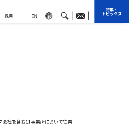
特集・
トピックス
EN
採用
プ会社を含む11事業所において従業