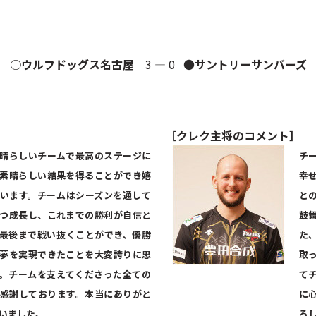
○
ウルフドッグス名古屋
3 ― 0 ●
サントリーサンバーズ
［クレク主将のコメント］
晴らしいチームで最高のステージに
チ
素晴らしい結果を得ることができ嬉
幸
います。チームはシーズンを通して
と
つ成長し、これまでの勝利が自信と
鼓
最後まで戦い抜くことができ、優勝
た
夢を実現できたことを大変誇りに思
取
。チームを支えてくださった全ての
て
感謝しております。本当にありがと
に
いました。
ろ