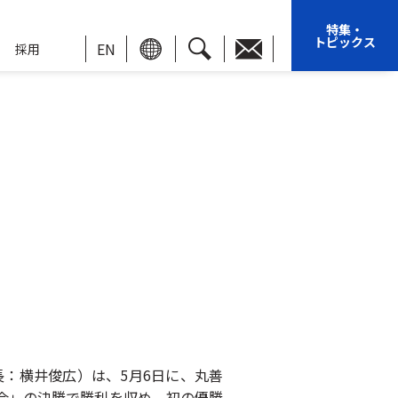
特集・
トピックス
EN
採用
長：横井俊広）は、5月6日に、丸善
会」の決勝で勝利を収め、初の優勝