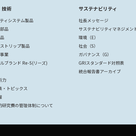
・技術
サステナビリティ
ティシステム製品
社長メッセージ
装部品
サステナビリティマネジメン
部品
環境（E）
ザストリップ製品
社会（S）
値事業
ガバナンス（G）
ルブランド Re-S(リーズ)
GRIスタンダード対照表
統合報告書アーカイブ
術力
集・トピックス
報
的研究費の管理体制について