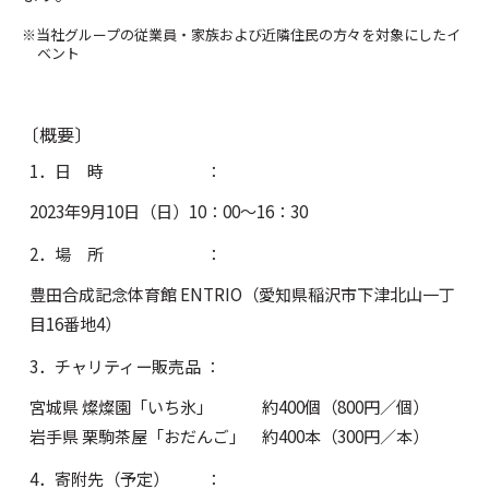
※当社グループの従業員・家族および近隣住民の方々を対象にしたイ
ベント
〔概要〕
1．日 時 ：
2023年9月10日（日）10：00～16：30
2．場 所 ：
豊田合成記念体育館 ENTRIO（愛知県稲沢市下津北山一丁
目16番地4）
3．チャリティー販売品 ：
宮城県 燦燦園「いち氷」 約400個（800円／個）
岩手県 栗駒茶屋「おだんご」 約400本（300円／本）
4．寄附先（予定） ：