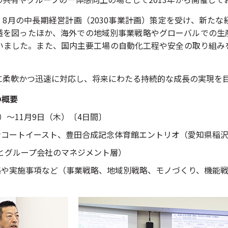
や、8月の中長期経営計画（2030事業計画）策定を受け、新た
透を図ったほか、海外での地域別事業戦略やグローバルでの生
いました。また、国内主要工場の自動化工程や安全の取り組み
に柔軟かつ迅速に対応し、将来にわたる持続的な成長の実現を
の概要
月）～11月9日（木）〔4日間〕
ンコートイースト、豊田合成記念体育館エントリオ（愛知県稲
成とグループ会社のマネジメント層）
戦略や実施事項など（事業戦略、地域別戦略、モノづくり、機能戦