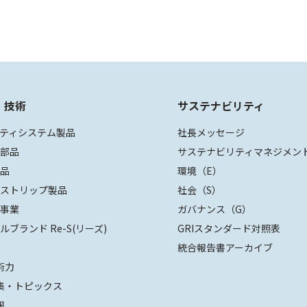
・技術
サステナビリティ
ティシステム製品
社長メッセージ
装部品
サステナビリティマネジメン
部品
環境（E）
ザストリップ製品
社会（S）
値事業
ガバナンス（G）
ルブランド Re-S(リーズ)
GRIスタンダード対照表
統合報告書アーカイブ
術力
集・トピックス
報