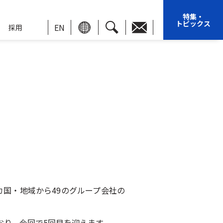
特集・
トピックス
EN
採用
カ国・地域から49のグループ会社の
おり、今回で5回目を迎えます。