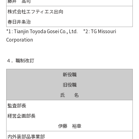
藤井 高司
株式会社エフティエス出向
春日井条治
*1 : Tianjin Toyoda Gosei Co., Ltd. *2 : TG Missouri
Corporation
４．職制改訂
新役職
旧役職
氏 名
監査部長
経営企画部長
伊藤 裕章
内外装部品事業部