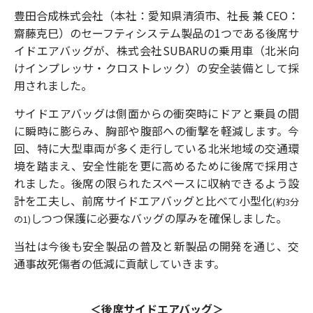
豊田合成株式会社（本社：愛知県清須市、社長 兼 CEO：
齋藤克巳）のセーフティシステム製品の1つである後席サ
イドエアバッグが、株式会社SUBARUの乗用車（北米向
けインプレッサ・クロストレック）の安全装備として採
用されました。
サイドエアバッグは側面からの衝突時にドアと乗員の間
に瞬時に膨らみ、胸部や腹部への衝撃を軽減します。今
回、特に大型車両が多く走行している北米地域の交通環
境を踏まえ、安全性能を更に高めるために後席で採用さ
れました。後席の限られたスペースに収納できるよう設
計を工夫し、前席サイドエアバッグと比べて小型化
(約3分
しつつ保護に必要なバッグの厚みを確保しました。
の1)
当社は今後も安全製品の普及と新製品の開発を通じ、交
通事故死傷者の低減に貢献していきます。
＜後席サイドエアバッグ＞