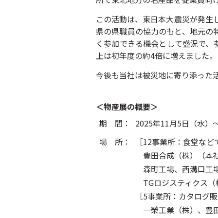
この活動は、東日本大震災が発生し
県の県職員の協力のもと、地元の
く参加できる機会として盛況で、
上は初年度の約4倍に増えました。
今後も当社は被災地に寄り添った
＜物産展の概要＞
期 間：
2025年11月5日（水）
場 所：
［12事業所：食堂など
豊田合成（株）（本社
森町工場、西溝口工場
TGロジスティクス（
［5事業所：カタログ
一榮工業（株）、豊田