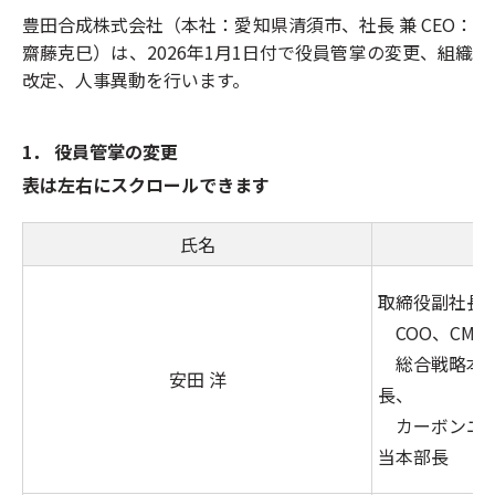
豊田合成株式会社（本社：愛知県清須市、社長 兼 CEO：
齋藤克巳）は、2026年1月1日付で役員管掌の変更、組織
改定、人事異動を行います。
1．
役員管掌の変更
表は左右にスクロールできます
氏名
取締役副社長
COO、CMO
総合戦略本部
安田 洋
長、
カーボンニュ
当本部長