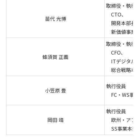
取締役・執行
CTO、
苗代 光博
開発本部長
新価値事業本
取締役・執行
CFO、
蜂須賀 正義
ITデジタル
総合戦略本部
執行役員
小笠原 豊
FC・WS事
執行役員
岡田 靖
欧州・アフリ
SS事業本部