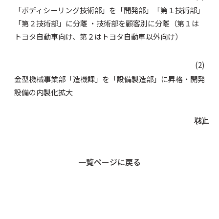
「ボディシーリング技術部」を「開発部」「第１技術部」
「第２技術部」に分離
・技術部を顧客別に分離（第１は
トヨタ自動車向け、第２はトヨタ自動車以外向け）
(2)
金型機械事業部「造機課」を「設備製造部」に昇格・開発
設備の内製化拡大
以上
(3)
「内外装製造部」を「第１製造部」「第２製造部」に分離
一覧ページに戻る
・豊田合成九州株式会社の合併に伴い、九州地区事業の強
化（第２は九州地区）
(4)