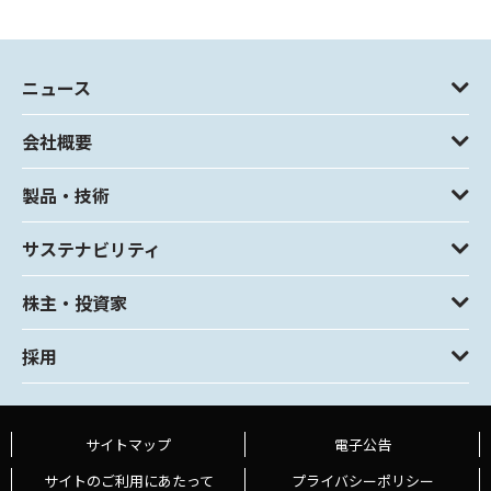
「セーフティシステム技術部」を「第１技術部」「第２技
術部」に分離
ニュース
会社概要
・管理スパン（人員）の最適化
製品・技術
サステナビリティ
2.定期人事異動
株主・投資家
2-1. 考え方
採用
(1)
ローテーションによる人材活用
サイトマップ
電子公告
サイトのご利用にあたって
プライバシーポリシー