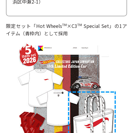
浜区中瀬2-1）
限定セット「Hot Wheels
×C3
Special Set」の
1ア
TM
TM
イテム（青枠内）として採用