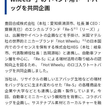
ッグを共同企画
豊田合成株式会社（本社：愛知県清須市、社長 兼 CEO：
齋藤克巳）のエシカルブランド「Re-S
（リーズ）」
※1
は、出展物やイベントの企画などを手掛け、米国マテル
社の世界的ミニカーブランド「Hot Wheels」
の日本国
※2
内でのライセンスを保有する株式会社HEG（本社：岐阜
市、代表取締役社長：吉岡源裕）と連携し、自動車ファ
ン層を中心に、「Re-S」による端材活用の取り組みの認
知向上を図るため、「Hot Wheels」のロゴ入りトートバ
ッグを共同企画しました。
当社は、リサイクルの難しいエアバッグ生地などの端材
をバッグなどに生まれ変わらせた「Re-S」の各種商品を
企業や大学などとも連携し企画・製作しています。今
回、自動車とミニカーという親和性を背景に、コラボバ
ッグを企画し、サステナブル素材とカーカルチャーを融