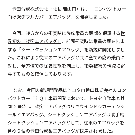
豊田合成株式会社（社長 若山甫）は、「コンパクトカー
向け360°フルカバーエアバッグ」を開発しました。
今回、後方からの衝突時に後席乗員の頭部を保護する
世
界初の「後突エアバッグ」
、前面衝突時に乗員の腰を拘束
する
「シートクッションエアバッグ」を新規に開発
しまし
た。これにより従来のエアバッグと共に全ての席の乗員に
対し、全方位での保護性能を向上し、衝突被害の軽減に寄
与するものと確信しております。
なお、今回の新規開発品はトヨタ自動車株式会社のコン
パクトカー「ｉＱ」車両開発において、トヨタ自動車と共
同で開発し、後突エアバッグはリヤウインドゥカーテンシ
ールドエアバッグ、シートクッションエアバッグは助手席
シートクッションエアバッグとして、従来のエアバッグを
含め９個の豊田合成製エアバッグが採用されました。