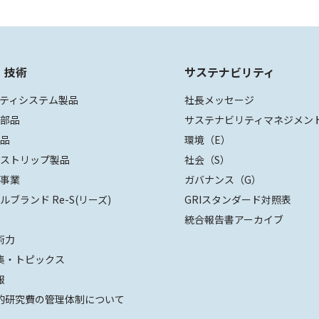
・技術
サステナビリティ
ティシステム製品
社長メッセージ
装部品
サステナビリティマネジメン
部品
環境（E）
ザストリップ製品
社会（S）
値事業
ガバナンス（G）
ルブランド Re-S(リーズ)
GRIスタンダード対照表
統合報告書アーカイブ
術力
集・トピックス
報
的研究費の管理体制について