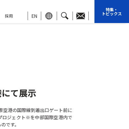
特集・
トピックス
EN
採用
港にて展示
際空港の国際線到着出口ゲート前に
プロジェクト※を中部国際空港内で
ものです。