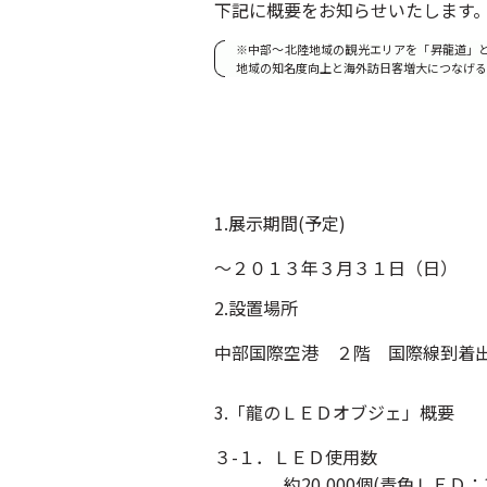
下記に概要をお知らせいたします
※中部～北陸地域の観光エリアを「昇龍道」と
地域の知名度向上と海外訪日客増大につなげる
1.展示期間(予定)
～２０１３年３月３１日（日）
2.設置場所
中部国際空港 ２階 国際線到着
3.「龍のＬＥＤオブジェ」概要
３-１．ＬＥＤ使用数
約20,000個(青色ＬＥＤ：15,