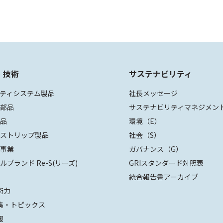
・技術
サステナビリティ
ティシステム製品
社長メッセージ
装部品
サステナビリティマネジメン
部品
環境（E）
ザストリップ製品
社会（S）
値事業
ガバナンス（G）
ルブランド Re-S(リーズ)
GRIスタンダード対照表
統合報告書アーカイブ
術力
集・トピックス
報