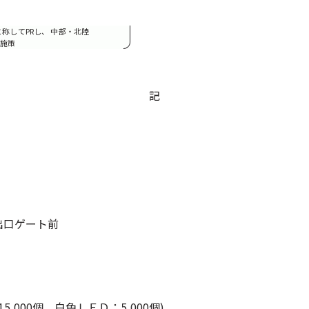
。
称してPRし、 中部・北陸
施策
記
出口ゲート前
000個、白色ＬＥＤ：5,000個)