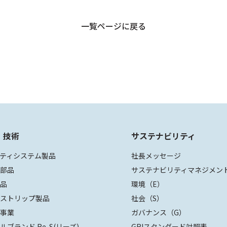
一覧ページに戻る
・技術
サステナビリティ
ティシステム製品
社長メッセージ
装部品
サステナビリティマネジメン
部品
環境（E）
ザストリップ製品
社会（S）
値事業
ガバナンス（G）
ルブランド Re-S(リーズ)
GRIスタンダード対照表