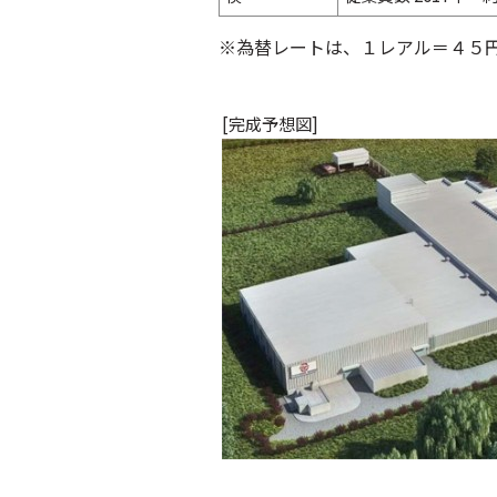
※為替レートは、１レアル＝４５
[完成予想図]