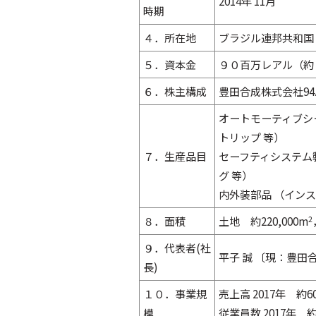
2014年 11月
時期
４．所在地
ブラジル連邦共和国
５．資本金
９０百万レアル（約
６．株主構成
豊田合成株式会社94.
オートモーティブシ
トリップ 等）
７．生産品目
セーフティシステム
グ 等）
内外装部品 （イン
８．面積
土地 約220,000m
2
９．代表者(社
平子 誠 〔現：豊田
長)
１０．事業規
売上高 2017年 約
模
従業員数 2017年 約