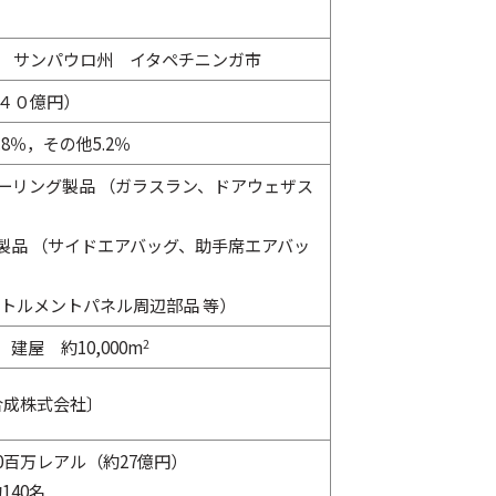
 サンパウロ州 イタペチニンガ市
４０億円）
8％，その他5.2％
ーリング製品 （ガラスラン、ドアウェザス
製品 （サイドエアバッグ、助手席エアバッ
ストルメントパネル周辺部品 等）
，建屋 約10,000m
2
合成株式会社〕
60百万レアル（約27億円）
140名