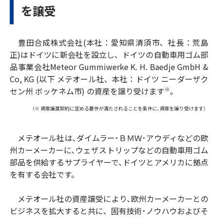
を譲受
豊田合成株式会社(本社：愛知県清須市、社長：荒島
正)はドイツに新会社を設立し、ドイツの自動車用ゴム部
品事業会社Meteor Gummiwerke K. H. Baedje GmbH &
Co, KG (以下 メテオール社、本社：ドイツ ニーダーザク
セン州 ボッケネム市) の資産を譲り受けます
。
※
（※ 資産譲渡契約に定める要件が満たされることを条件に､資産を譲り受けます）
メテオール社は､ダイムラー･ＢＭＷ･アウディなどの欧
州カーメーカーに､ウェザストリップなどの自動車用ゴム
部品を供給するサプライヤーで､ドイツとアメリカに拠点
を有する会社です。
メテオール社の資産譲受により､欧州カーメーカーとの
ビジネスを拡大すると共に、固有技術･ノウハウおよびそ