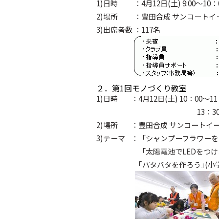
1)日時
：4月12日(土) 9:00～10：
2)場所
：豊田合成 サンコートイー
3)出席者数
：117名
２．第1回モノづくり教室
1)日時
：4月12日(土) 10：00～11
13：30～15：00
2)場所
：豊田合成 サンコートイース
3)テーマ
：「シャンプーフラワーを
「太陽電池でLEDをつけよ
｢パタパタを作ろう｣(小学