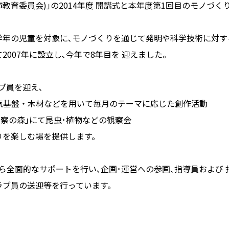
教育委員会)｣の2014年度 開講式と本年度第1回目のモノづ
年の児童を対象に､モノづくりを通じて発明や科学技術に対す
007年に設立し､今年で8年目を 迎えました。
ブ員を迎え､
気基盤・木材などを用いて毎月のテーマに応じた創作活動
察の森｣にて昆虫･植物などの観察会
くりを楽しむ場を提供します。
全面的なサポートを行い､企画･運営への参画､指導員および 
ラブ員の送迎等を行っています。