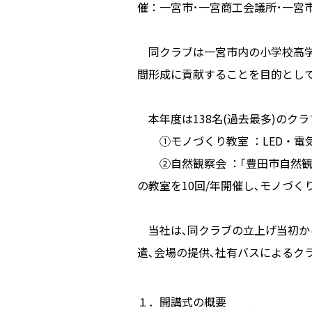
催：一宮市･一宮商工会議所･一宮市
同クラブは一宮市内の小学校高学
間形成に貢献することを目的として2
本年度は138名(過去最多)のクラ
①モノづくり教室 ：LED・電
②自然観察会 ：｢豊田市自然観
の教室を10回/年開催し､モノづ
当社は､同クラブの立上げ当初から
遣､会場の提供､社有バスによるク
１．開講式の概要