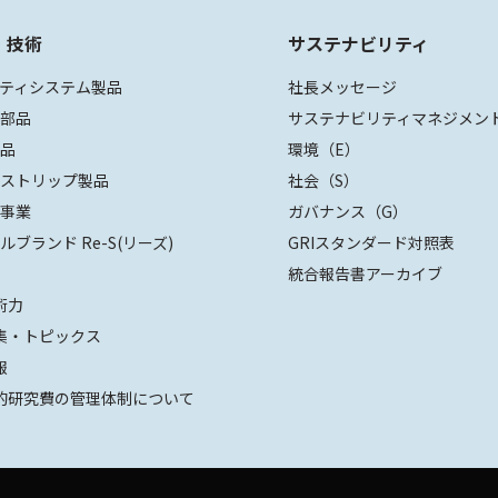
・技術
サステナビリティ
ティシステム製品
社長メッセージ
装部品
サステナビリティマネジメン
部品
環境（E）
ザストリップ製品
社会（S）
値事業
ガバナンス（G）
ルブランド Re-S(リーズ)
GRIスタンダード対照表
統合報告書アーカイブ
術力
集・トピックス
報
的研究費の管理体制について