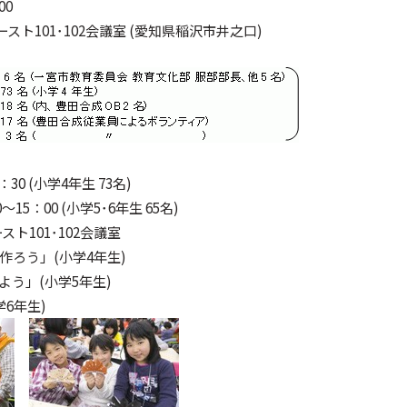
00
スト101･102会議室 (愛知県稲沢市井之口)
：30 (小学4年生 73名)
 (小学5･6年生 65名)
ト101･102会議室
作ろう」(小学4年生)
う」(小学5年生)
6年生)