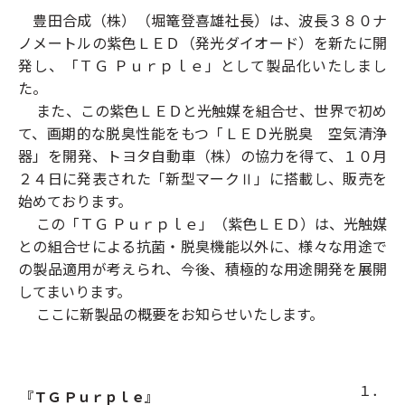
豊田合成（株）（堀篭登喜雄社長）は、波長３８０ナ
ノメートルの紫色ＬＥＤ（発光ダイオード）を新たに開
発し、「ＴＧ Ｐｕｒｐｌｅ」として製品化いたしまし
た。
また、この紫色ＬＥＤと光触媒を組合せ、世界で初め
て、画期的な脱臭性能をもつ「ＬＥＤ光脱臭 空気清浄
器」を開発、トヨタ自動車（株）の協力を得て、１０月
２４日に発表された「新型マークⅡ」に搭載し、販売を
始めております。
この「ＴＧ Ｐｕｒｐｌｅ」（紫色ＬＥＤ）は、光触媒
との組合せによる抗菌・脱臭機能以外に、様々な用途で
の製品適用が考えられ、今後、積極的な用途開発を展開
してまいります。
ここに新製品の概要をお知らせいたします。
１．
『ＴＧ Ｐｕｒｐｌｅ』