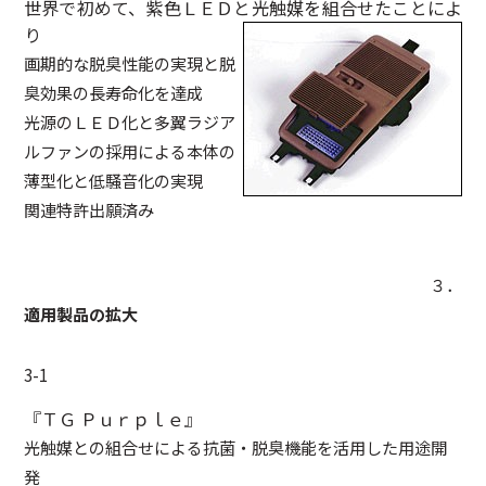
世界で初めて、紫色ＬＥＤと光触媒を組合せたことによ
り
画期的な脱臭性能の実現と脱
臭効果の長寿命化を達成
光源のＬＥＤ化と多翼ラジア
ルファンの採用による本体の
薄型化と低騒音化の実現
関連特許出願済み
３．
適用製品の拡大
3-1
『ＴＧ Ｐｕｒｐｌｅ』
光触媒との組合せによる抗菌・脱臭機能を活用した用途開
発