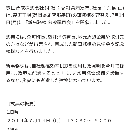
豊田合成株式会社(本社：愛知県清須市､社長：荒島 正)
は､森町工場(静岡県周智郡森町)の事務棟を建替え､7月14
日(月)に「新事務棟 お披露目会」を開催しました。
式典には､森町町長､袋井消防署長､地元周辺企業や取引先
の方々などが出席され､完成した新事務棟の見学会や記念
植樹などを行いました。
新事務棟は､自社製高効率LEDを使用した照明を全灯で採
用し､環境に配慮するとともに､非常用発電設備を設置す
るなど､災害にも考慮した建物になっています。
〔式典の概要〕
1.日時
２０１４年７月１４日（月） 1３：３０～1５：００
2.場所