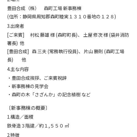
豊田合成（株） 森町工場 新事務棟
(住所：静岡県周知郡森町睦実１３１０番地の１２８)
3.出席者
[ご来賓] 村松 藤雄 様 (森町町長)、 土屋 修次 様 (袋井消防
署長) 他
[豊田合成] 森 三夫 (常務執行役員)､ 片山 勝則 (森町工場
長) 他
4.主な内容
・豊田合成挨拶、ご来賓祝辞
・新事務棟の見学会
・森町の木「さざんか」の記念植樹 など
〔新事務棟の概要〕
1.構造／面積
鉄骨造３階建／約１,５５０ ㎡
2.特徴