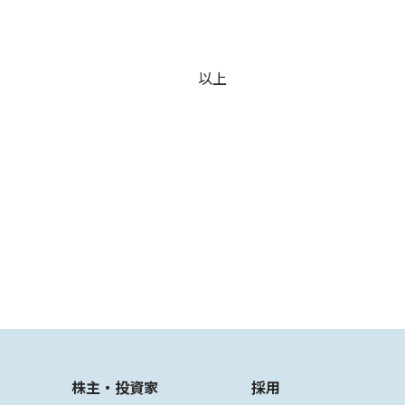
以上
株主・投資家
採用