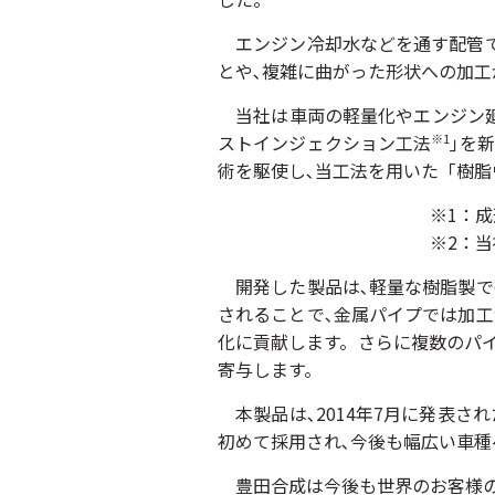
エンジン冷却水などを通す配管で
とや､複雑に曲がった形状への加
当社は車両の軽量化やエンジン廻
ストインジェクション工法
｣を
※1
術を駆使し､当工法を用いた「樹
※1：成形時に高圧の水な
※2：当社調べによる(
開発した製品は､軽量な樹脂製で
されることで､金属パイプでは加
化に貢献します。さらに複数のパイ
寄与します。
本製品は､2014年7月に発表さ
初めて採用され､今後も幅広い車種
豊田合成は今後も世界のお客様の