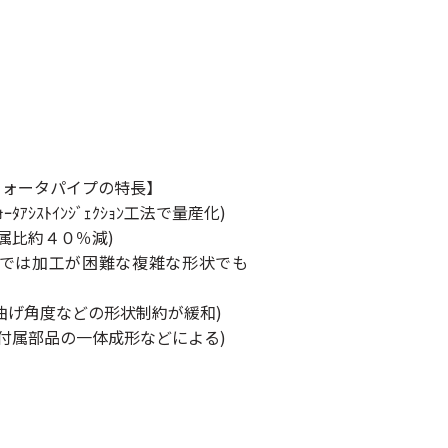
ウォータパイプの特長】
ﾀｱｼｽﾄｲﾝｼﾞｪｸｼｮﾝ工法で量産化)
属比約４０％減)
では加工が困難な複雑な形状でも
などの形状制約が緩和)
付属部品の一体成形などによる)