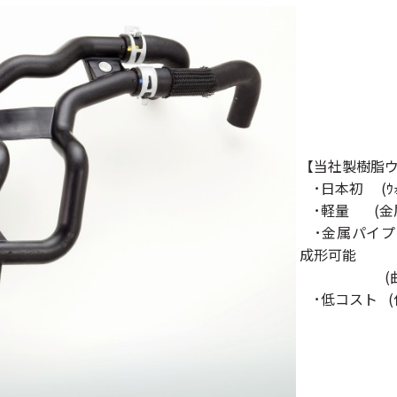
【当社製樹脂
･日本初 (ｳｫｰ
･軽量 (金
･金属パイプ
成形可能
(曲げ角度
･低コスト (