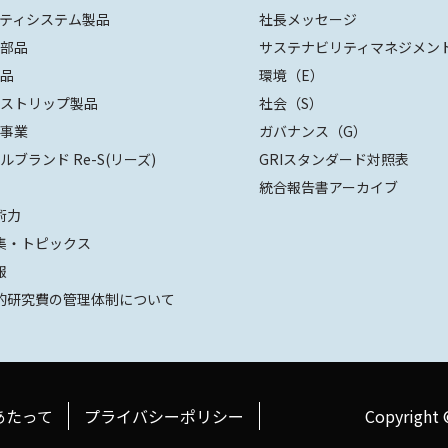
ティシステム製品
社長メッセージ
装部品
サステナビリティマネジメン
部品
環境（E）
ザストリップ製品
社会（S）
値事業
ガバナンス（G）
ルブランド Re-S(リーズ)
GRIスタンダード対照表
統合報告書アーカイブ
術力
集・トピックス
報
的研究費の管理体制について
あたって
プライバシーポリシー
Copyright