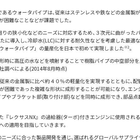
あるウォータパイプは､従来はステンレスや鉄などの金属製が
工が困難なことなどが課題でした。
りの狭小化などのニーズに対応するため､３次元に曲がったパ
新たに導入し､冷却水(LLC)に対する耐久性などを考慮した最適
脂ウォータパイプ」の量産化を日本で初めて実現しました
。
※2
どを噴射することで樹脂パイプの中空部分を成
2014年8月時点)
従来の金属製に比べ約４０％の軽量化を実現するとともに､配
工が困難であった複雑な形状に成形することが可能になり､エン
プやブラケット部(取り付け部)などを同時に成形でき､部品
れた『レクサスNX』の過給器(ターボ)付きエンジンに使用され
への適用を目指していきます。
ニーズに合った製品開発を通じ､選ばれるグローバルサプライ