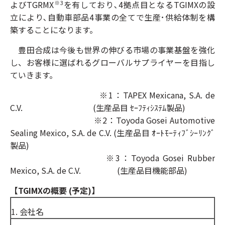
よびTGRMX
を有しており､4拠点目となるTGIMXの設
※3
立により､自動車部品4事業の全てで生産･供給体制を構
築することになります。
豊田合成は今後も世界の伸びる市場の事業基盤を強化
し、お客様に選ばれるグローバルサプライヤーを目指し
ていきます。
※1：TAPEX Mexicana, S.A. de
C.V. (生産品目 ｾｰﾌﾃｨｼｽﾃﾑ製品)
※2：Toyoda Gosei Automotive
Sealing Mexico, S.A. de C.V. (生産品目 ｵｰﾄﾓｰﾃｨﾌﾞｼｰﾘﾝｸﾞ
製品)
※3：Toyoda Gosei Rubber
Mexico, S.A. de C.V. (生産品目機能部品)
【TGIMXの概要 (予定)】
1. 会社名