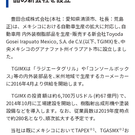
豊田合成株式会社(本社：愛知県清須市、社長：荒島
正)は、メキシコにおける自動車生産の拡大に対応し､自
動車用 内外装樹脂部品を生産･販売する新会社Toyoda
Gosei Irapuato Mexico, S.A. de C.V.(以下､TGIMX)を､中
央メキシコのグアナファト州イラプアト市に設立しまし
た。
TGIMXは「ラジエータグリル」や｢コンソールボック
ス｣等の内外装部品を､米州地域で生産するカーメーカー
に2016年4月より供給を開始します。
TGIMXの投資額は約6,700万USドル(約67億円)で、
2014年10月に工場建設を開始し、樹脂射出成形機や塗装
設備などを導入します。なお、従業員数は2019年度時点
で約280名となり､順次拡大する予定です。
当社は既にメキシコにおいてTAPEX
、TGASMX
お
※1
※2