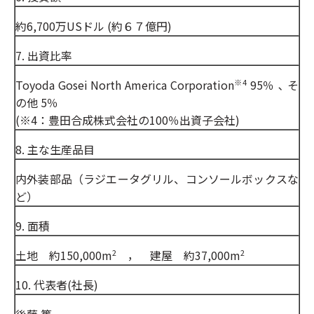
約6,700万USドル (約６７億円)
7. 出資比率
Toyoda Gosei North America Corporation
95％ ､ そ
※4
の他 5％
(※4：豊田合成株式会社の100％出資子会社)
8. 主な生産品目
内外装部品（ラジエータグリル、コンソールボックスな
ど）
9. 面積
土地 約150,000m
， 建屋 約37,000m
2
2
10. 代表者(社長)