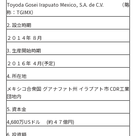
Toyoda Gosei Irapuato Mexico, S.A. de C.V. （略
称：TGIMX）
2. 設立時期
２０１４年 ８月
3. 生産開始時期
２０１６年 ４月(予定)
4. 所在地
メキシコ合衆国 グアナファト州 イラプアト市 CDR工業
団地内
5. 資本金
4,680万USドル (約４７億円)
6. 投資額