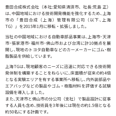
豊田合成株式会社（本社:愛知県清須市、社長:荒島 正）
は､中国地域における技術開発機能を強化するため､上海
市の「豊田合成（上海）管理有限公司（以下､上海
TG）」を2015年1月に移転・拡張しました。
当社の中国地域における自動車部品事業は､上海市･天津
市･張家港市･福州市･佛山市および台湾に計10拠点を展
開し､現地のトヨタ自動車などのカーメーカーにゴム･樹
脂製品を供給しています。
上海TGは､現地顧客のニーズに迅速に対応できる技術開
発体制を構築することをねらいに､床面積が従来の約4倍
となる実験エリアを有する事業所へ移転し､内外装部品や
エアバッグなどの製品やゴム・樹脂材料を評価する試験
設備を導入しました。
また､天津市と佛山市の分公司（支社）で製品設計に従事
する人員も含め､技術員を3年後には現在の約1.5倍となる
約50名にする計画です。