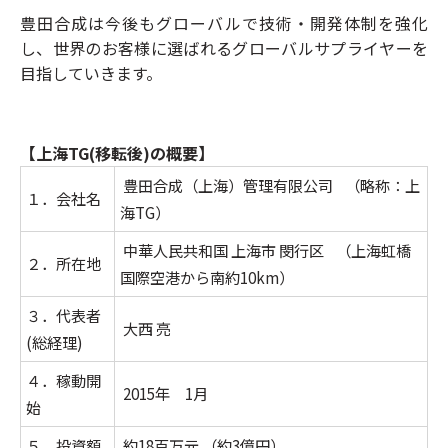
豊田合成は今後もグローバルで技術・開発体制を強化
し、世界のお客様に選ばれるグローバルサプライヤーを
目指していきます。
【上海TG(移転後)の概要】
豊田合成（上海）管理有限公司 （略称：上
１．会社名
海TG）
中華人民共和国 上海市 閔行区 （上海虹橋
２．所在地
国際空港から南約10km）
３．代表者
大西 亮
(総経理)
４．稼動開
2015年 1月
始
５．投資額
約18百万元 （約3億円）