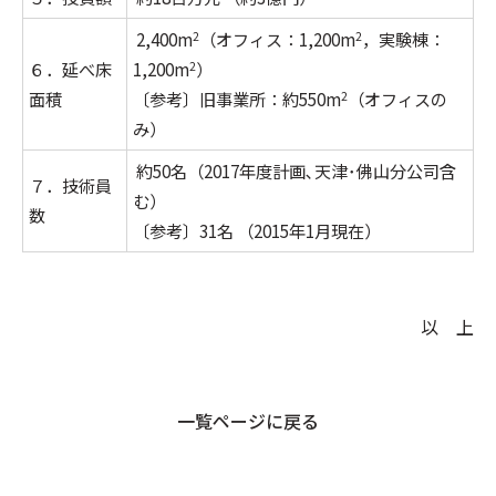
2,400m
（オフィス：1,200m
，実験棟：
2
2
６．延べ床
1,200m
）
2
面積
〔参考〕旧事業所：約550m
（オフィスの
2
み）
約50名（2017年度計画､天津･佛山分公司含
７．技術員
む）
数
〔参考〕31名 （2015年1月現在）
以 上
一覧ページに戻る