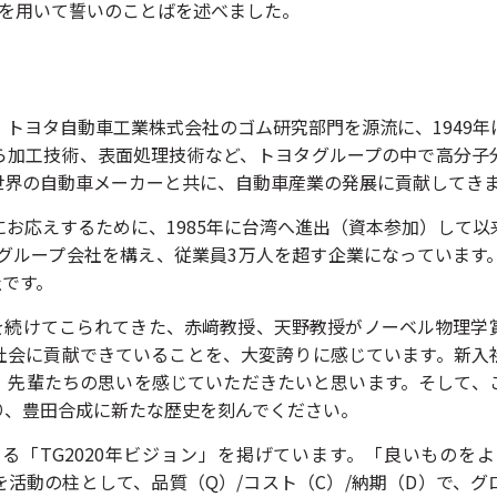
語を用いて誓いのことばを述べました。
。トヨタ自動車工業株式会社のゴム研究部門を源流に、1949
ら加工技術、表面処理技術など、トヨタグループの中で高分子
世界の自動車メーカーと共に、自動車産業の発展に貢献してき
お応えするために、1985年に台湾へ進出（資本参加）して
のグループ会社を構え、従業員3万人を超す企業になっています。
社です。
究を続けてこられてきた、赤﨑教授、天野教授がノーベル物理学
社会に貢献できていることを、大変誇りに感じています。新入
、先輩たちの思いを感じていただきたいと思います。そして、
り、豊田合成に新たな歴史を刻んでください。
る「TG2020年ビジョン」を掲げています。「良いものを
活動の柱として、品質（Q）/コスト（C）/納期（D）で、