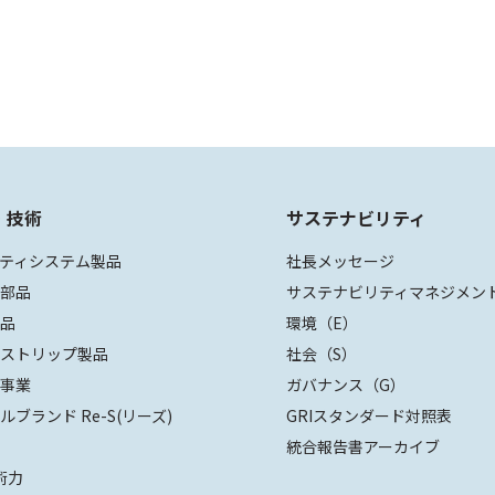
・技術
サステナビリティ
ティシステム製品
社長メッセージ
装部品
サステナビリティマネジメン
部品
環境（E）
ザストリップ製品
社会（S）
値事業
ガバナンス（G）
ルブランド Re-S(リーズ)
GRIスタンダード対照表
統合報告書アーカイブ
術力