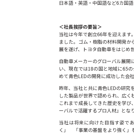
日本語・英語・中国語など6カ国
＜社長挨拶の要旨＞
当社は今年で創立66年を迎えます
ました。ゴム・樹脂の材料開発か
展を遂げ、トヨタ自動車をはじめ
自動車メーカーのグローバル展開に
い、現在では18の国と地域に65
めて青色LEDの開発に成功した会
昨年、当社と共に青色LEDの研
した製品が世界で認められ、広く
これまで成長してきた歴史を学び
ーバルで活躍するプロ人材』とな
当社は将来に向けた目指す姿であ
く」 「事業の基盤をより強く」を