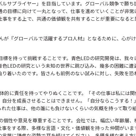
バルサプライヤー」を目指しています。グローバル競争で勝ち
通の目標に向けて一丸となって、仕事を進めていくことが非常
仕事をする上で、共通の価値観を共有することが重要になると
。
さんが『グローバルで活躍するプロ人材』となるために、心がけ
に高い目標を持って挑戦することです。青色LEDの研究開発は、
青色LEDの研究という未知の世界に跳び込み、幾多の困難に遭
辿り着いたのです。皆さんも前例のない試みに対し、失敗を恐
何事も主体的に責任を持ってやりぬくことです。「その仕事は私には
、自分を成長させることはできません。「自分ならこうする！
られた仕事は、他の誰にも負けないくらいの気概を持って取り
ひとりの個性や意見を尊重することです。会社では、幅広い年齢層
仕事をする際、多様な言語・文化・価値観を持った仲間がいま
の言葉に謙虚な姿勢で耳を傾けてください。多種多様な考え方