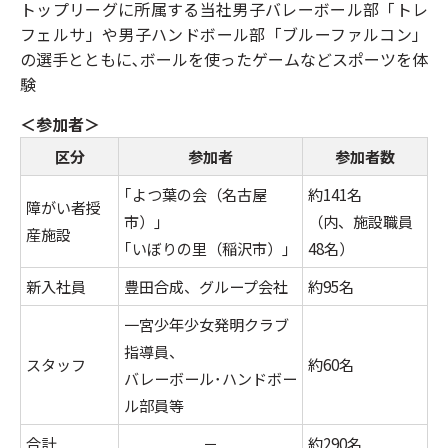
トップリーグに所属する当社男子バレーボール部「トレ
フェルサ」や男子ハンドボール部「ブルーファルコン」
の選手とともに､ボールを使ったゲームなどスポーツを体
験
＜参加者＞
区分
参加者
参加者数
｢よつ葉の会（名古屋
約141名
障がい者授
市）｣
（内、施設職員
産施設
｢いぼりの里（稲沢市）｣
48名）
新入社員
豊田合成、グループ会社
約95名
一宮少年少女発明クラブ
指導員、
スタッフ
約60名
バレーボール･ハンドボー
ル部員等
合計
－
約290名