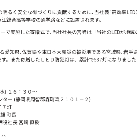
るく安全な街づくりに貢献するために､当社製｢高効率LED光
遠江総合高等学校の通学路などに設置されます。
ーで実施した寄贈式で､当社社長の宮﨑は「当社のLEDが地
愛知県､佐賀県や東日本大震災の被災地である宮城県､岩手県
す。また寄贈したＬＥＤ防犯灯は、累計で537灯になりました
 １６：３０～
(静岡県周智郡森町森２１０１－２)
７７灯
雄 町長
 宮﨑 直樹