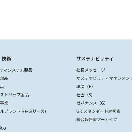
・技術
サステナビリティ
ティシステム製品
社長メッセージ
装部品
サステナビリティマネジメン
部品
環境（E）
ザストリップ製品
社会（S）
値事業
ガバナンス（G）
ルブランド Re-S(リーズ)
GRIスタンダード対照表
統合報告書アーカイブ
術力