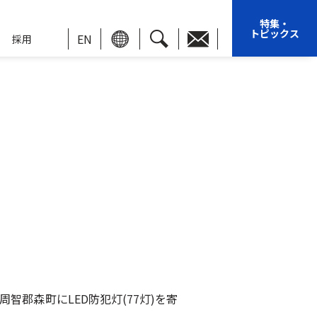
特集・
トピックス
EN
採用
智郡森町にLED防犯灯(77灯)を寄