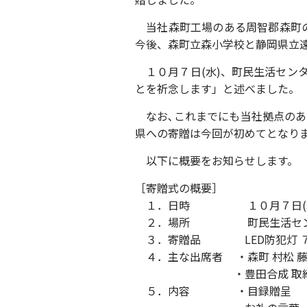
当社森町工場のある周智郡森町の明
今後、森町立森小学校と静岡県立
１０月７日(水)、町民生活センタ
とを祈念します」と述べました。
なお､これまでにも当社拠点のある
県への寄贈は今回が初めてとなりま
以下に概要をお知らせします。
［寄贈式の概要］
１．日時 １０月７日(水)
２．場所 町民生活センター 
３．寄贈品 LED防犯灯 
４．主な出席者 ・森町 村松 藤
・豊田合成 取締役社長
５．内容 ・目録贈呈