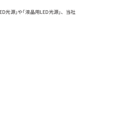
D光源｣や｢液晶用LED光源｣、当社
。