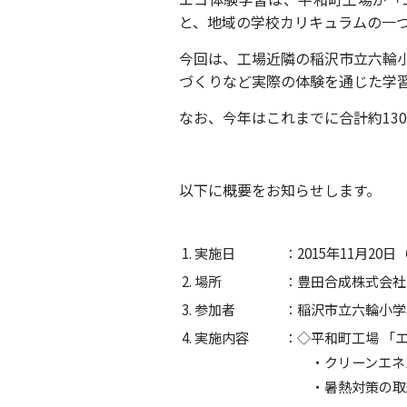
と、地域の学校カリキュラムの一つ
今回は、工場近隣の稲沢市立六輪小
づくりなど実際の体験を通じた学
なお、今年はこれまでに合計約13
以下に概要をお知らせします。
1. 実施日
：2015年11月20日
2. 場所
：豊田合成株式会社
3. 参加者
：稲沢市立六輪小学
4. 実施内容
：◇平和町工場 「
・クリーンエネル
・暑熱対策の取組