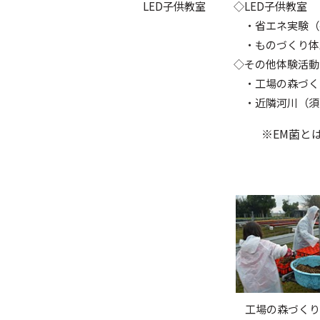
LED子供教室
◇LED子供教室
・省エネ実験（手動
・ものづくり体験
◇その他体験活動
・工場の森づくり
・近隣河川（須ヶ
※EM菌とは
工場の森づくり