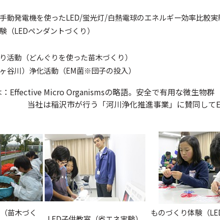
発電機を使ったLED/蛍光灯/白熱電球のエネルギー効率比較実
（LEDペンダントづくり）
活動（どんぐりを使った苗木づくり）
谷川）浄化活動（EM菌※団子の投入）
：Effective Micro Organismsの略語。安全で有用な
当社は稲沢市が行う「河川浄化推進事業」に賛同して
（苗木づく
ものづくり体験（LE
LED子供教室（省エネ実験）