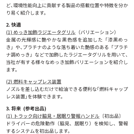
ど､環境性能向上に貢献する製品の搭載位置や特徴を分か
り易く紹介します。
2. 快適
(1) めっき加飾ラジエータグリル
（バリエーション）
金属の光輝感に艶やかな黒色感を追加した「漆黒めっ
き」や､プラチナのような落ち着いた艶感のある「プラチ
ナ調めっき」などで加飾したラジエータグリルを用いて､
当社が有する様々なめっき加飾バリエーションを紹介し
ます。
(2) 燃料キャップレス装置
ノズルを差し込むだけで給油できる便利な｢燃料キャップ
レス装置｣を体験できます。
3. 将来 (参考出品)
(1) トラック向け脇見・居眠り警報ハンドル
〔初出品〕
ドライバーの危険動作（脇見、居眠り）を検知し、警報
するシステムを初出品します。