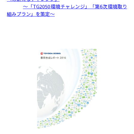
～「
TG2050
環境チャレンジ」「第
6
次環境取り
組みプラン」を策定～