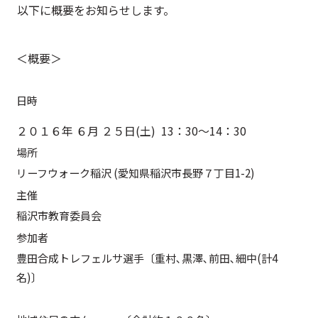
以下に概要をお知らせします。
＜概要＞
日時
２０１６年 ６月 ２５日(土) 13：30～14：30
場所
リーフウォーク稲沢 (愛知県稲沢市長野７丁目1-2)
主催
稲沢市教育委員会
参加者
豊田合成トレフェルサ選手〔重村､黒澤､前田､細中(計4
名)〕