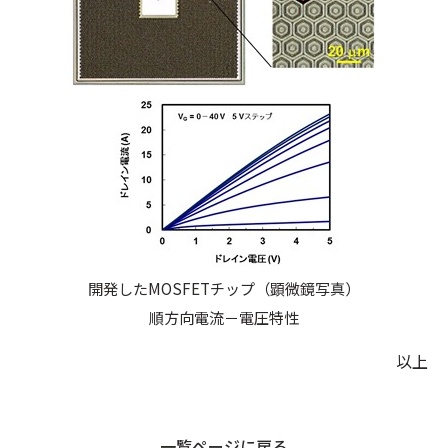
開発したMOSFETチップ（顕微鏡写真）
順方向電流－電圧特性
以上
一覧ページに戻る