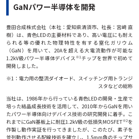
GaNパワー半導体を開発
豊田合成株式会社（本社：愛知県清須市、社長：宮﨑 直
樹）は、青色LEDの主要材料であり、高い電圧にも耐え
られる等の優れた物理特性を有する窒化ガリウム
（GaN）を用いて、20Aを超える大電流動作が可能な
1.2kV級パワー半導体デバイス
チップを世界で初めて
※1
開発しました。
※1：電力用の整流ダイオード、スイッチング用トランジ
スタなどの総称
当社は、1986年から行っている青色LEDの開発・生産で
培った結晶成長技術を活用して、2010年からGaNを用い
たパワー半導体向けデバイス技術の研究開発に着手。こ
れまでにGaN基板上に耐圧1.2kV級の低損失MOSFET
を
※2
作製し動作実証を行ってきましたが、このたび、素子を
並列動作させる配線技術を確立し、1.5mm角のチップサ