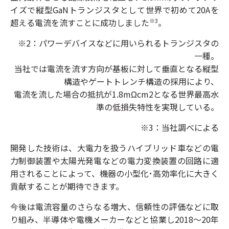
イズで縦型GaNトランジスタとして世界で初めて20Aを
超える電流を流すことに成功しました
。
※3
※2：パワーデバイスなどに用いられるトランジスタの
一種。
当社では電流を流す方向が基板に対して垂直となる縦型
構造やゲートトレンチ構造の採用により、
電流を流した場合の抵抗が1.8mΩcm2となる世界最高水
準の低損失特性を実現している。
※3：当社調べによる
開発した技術は、大電力を扱うハイブリッド車などの電
力制御装置や太陽光発電などの電力変換装置の回路に適
用されることによって、機器の小型化･高効率化に大きく
貢献することが期待できます。
今後は電流容量のさらなる増大、信頼性の評価などに取
り組み、半導体や電機メーカーなどと協業し2018～20年