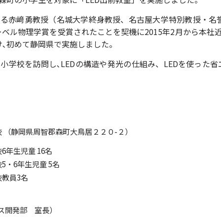
ある赤﨑勇教授（名城大学終身教授、名古屋大学特別教授・名
ノーベル物理学賞を受賞されたことを契機に2015年2月から本
け､初めて静岡県で実施しました。
小学校を訪問し､LEDの構造や発光の仕組み、LEDを使った省
 （静岡県周智郡森町大鳥居２２０-２）
年生児童 16名
5・6年生児童 5名
教員3名
イス開発部 室長）