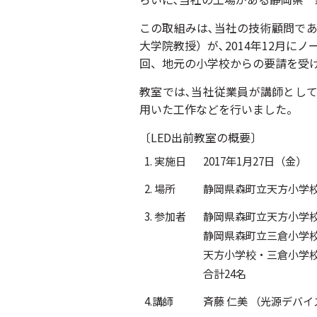
この取組みは､当社の技術顧問で
大学院教授）が､2014年12月に
回、地元の小学校からの要請を受
教室では､当社従業員が講師として
用いた工作などを行いました。
〔LED出前教室の概要〕
1. 実施日
2017年1月27日（金）
2. 場所
静岡県森町立天方小学校
3. 参加者
静岡県森町立天方小学校6
静岡県森町立三倉小学校
天方小学校・三倉小学校
合計24名
4.講師
斉藤 仁美 （光源デバ