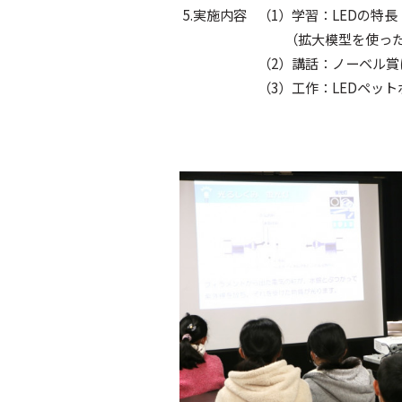
5.実施内容
（1）学習：LEDの特長
（拡大模型を使った白
（2）講話：ノーベル賞
（3）工作：LEDペ