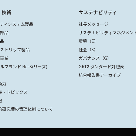
・技術
サステナビリティ
ティシステム製品
社長メッセージ
装部品
サステナビリティマネジメン
部品
環境（E）
ザストリップ製品
社会（S）
値事業
ガバナンス（G）
ルブランド Re-S(リーズ)
GRIスタンダード対照表
統合報告書アーカイブ
術力
集・トピックス
報
的研究費の管理体制について