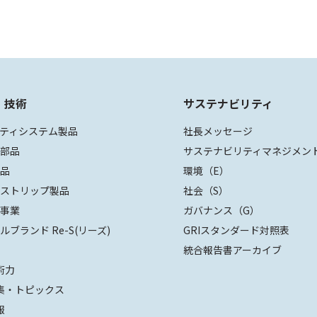
・技術
サステナビリティ
ティシステム製品
社長メッセージ
装部品
サステナビリティマネジメン
部品
環境（E）
ザストリップ製品
社会（S）
値事業
ガバナンス（G）
ルブランド Re-S(リーズ)
GRIスタンダード対照表
統合報告書アーカイブ
術力
集・トピックス
報