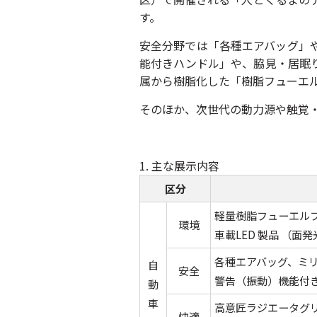
す。
安全分野では「各種エアバッグ」
能付きハンドル」や、脇見・居眠
属から樹脂化した「樹脂フューエ
そのほか、次世代の動力源や触覚・
1. 主な展示内容
区分
軽量樹脂フューエル
環境
車載LED 製品 （面
各種エアバッグ、ミ
自
安全
警告（振動）機能付
動
車
高意匠ラジエータグ
快適