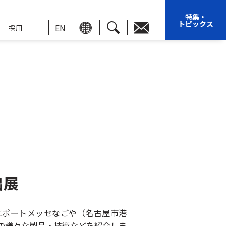
特集・
トピックス
EN
採用
出展
）にポートメッセなごや（名古屋市港
野の様々な製品・技術などを紹介しま