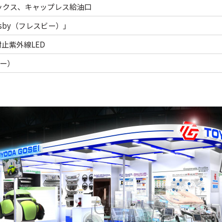
ックス、キャップレス給油口
sby（フレスビー）」
止紫外線LED
バー）