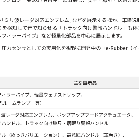
や｢ミリ波レーダ対応エンブレム｣などを展示するほか、車線逸
りを検知して音で知らせる「トラック向け警報ハンドル」も体
ルフィラーパイプ」など軽量化部品を中心に展示します。
圧力センサとしての実用化を視野に開発中の「e-Rubber（
主な展示品
フィラーパイプ、軽量ウェザストリップ、
発光ルームランプ 等）
リ波レーダ対応エンブレム、ポップアップフードアクチュエータ、
きハンドル、トラック向け脇見・居眠り警報ハンドル
リル（めっきバリエーション）、高意匠ハンドル（革巻き）、