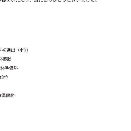
ド初進出（4位）
杯優勝
皇杯準優勝
3位
権準優勝