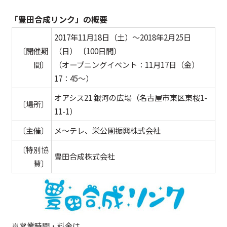
「豊田合成リンク」の概要
2017年11月18日（土）～2018年2月25日
〔開催期
（日） 〔100日間〕
間〕
（オープニングイベント：11月17日（金）
17：45～）
オアシス21 銀河の広場（名古屋市東区東桜1-
〔場所〕
11-1）
〔主催〕
メ～テレ、栄公園振興株式会社
〔特別協
豊田合成株式会社
賛〕
※営業時間・料金は、