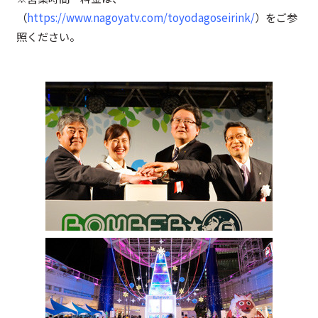
（
https://www.nagoyatv.com/toyodagoseirink/
）をご参
照ください。